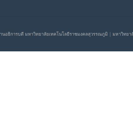
านอธิการบดี มหาวิทยาลัยเทคโนโลยีราชมงคลสุวรรณภูมิ | มหาวิทยา